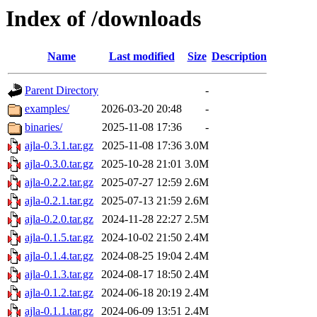
Index of /downloads
Name
Last modified
Size
Description
Parent Directory
-
examples/
2026-03-20 20:48
-
binaries/
2025-11-08 17:36
-
ajla-0.3.1.tar.gz
2025-11-08 17:36
3.0M
ajla-0.3.0.tar.gz
2025-10-28 21:01
3.0M
ajla-0.2.2.tar.gz
2025-07-27 12:59
2.6M
ajla-0.2.1.tar.gz
2025-07-13 21:59
2.6M
ajla-0.2.0.tar.gz
2024-11-28 22:27
2.5M
ajla-0.1.5.tar.gz
2024-10-02 21:50
2.4M
ajla-0.1.4.tar.gz
2024-08-25 19:04
2.4M
ajla-0.1.3.tar.gz
2024-08-17 18:50
2.4M
ajla-0.1.2.tar.gz
2024-06-18 20:19
2.4M
ajla-0.1.1.tar.gz
2024-06-09 13:51
2.4M